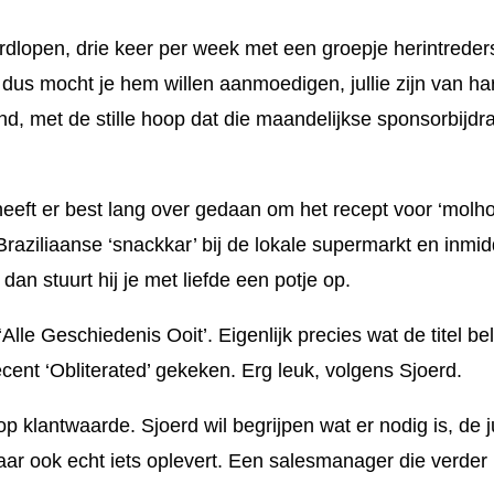
dlopen, drie keer per week met een groepje herintreders
 dus mocht je hem willen aanmoedigen, jullie zijn van h
nd, met de stille hoop dat die maandelijkse sponsorbijdra
heeft er best lang over gedaan om het recept voor ‘molho
n Braziliaanse ‘snackkar’ bij de lokale supermarkt en inm
dan stuurt hij je met liefde een potje op.
lle Geschiedenis Ooit’. Eigenlijk precies wat de titel b
recent ‘Obliterated’ gekeken. Erg leuk, volgens Sjoerd.
 op klantwaarde. Sjoerd wil begrijpen wat er nodig is, de 
aar ook echt iets oplevert. Een salesmanager die verder 