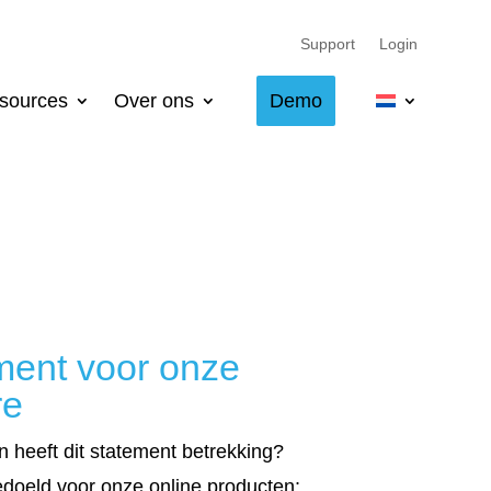
Support
Login
sources
Over ons
Demo
ment voor onze
re
 heeft dit statement betrekking?
bedoeld voor onze online producten: