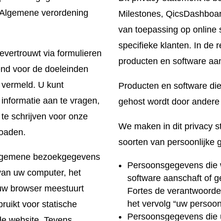
e Algemene verordening
Milestones, QicsDashboar
van toepassing op online 
specifieke klanten. In de
vertrouwt via formulieren
producten en software aan
tend voor de doeleinden
n vermeld. U kunt
Producten en software die
nformatie aan te vragen,
gehost wordt door andere p
 te schrijven voor onze
We maken in dit privacy 
loaden.
soorten van persoonlijke
algemene bezoekgegevens
Persoonsgegevens die 
van uw computer, het
software aanschaft of g
 uw browser meestuurt
Fortes de verantwoorde
het vervolg “uw persoon
uikt voor statische
Persoonsgegevens die u
de website. Tevens