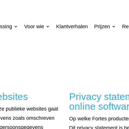
ssing
Voor wie
Klantverhalen
Prijzen
Re
ebsites
Privacy state
online softwa
e publieke websites gaat
evens zoals omschreven
Op welke Fortes producten
en persoonsgegevens
Dit privacy statement is 