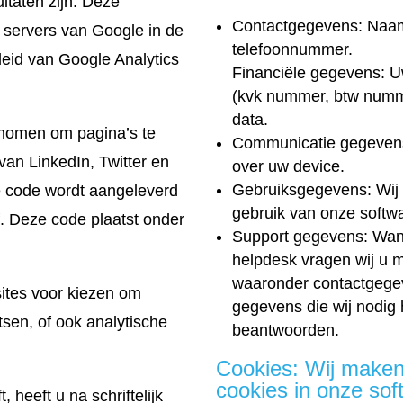
ltaten zijn. Deze
Contactgegevens: Naam,
 servers van Google in de
telefoonnummer.
leid van Google Analytics
Financiële gegevens: Uw
(kvk nummer, btw numme
data.
enomen om pagina’s te
Communicatie gegevens:
an LinkedIn, Twitter en
over uw device.
Gebruiksgegevens: Wij l
 code wordt aangeleverd
gebruik van onze softw
f. Deze code plaatst onder
Support gegevens: Wan
helpdesk vragen wij u m
waaronder contactgegev
sites voor kiezen om
gegevens die wij nodig
tsen, of ook analytische
beantwoorden.
Cookies: Wij maken
cookies in onze sof
, heeft u na schriftelijk