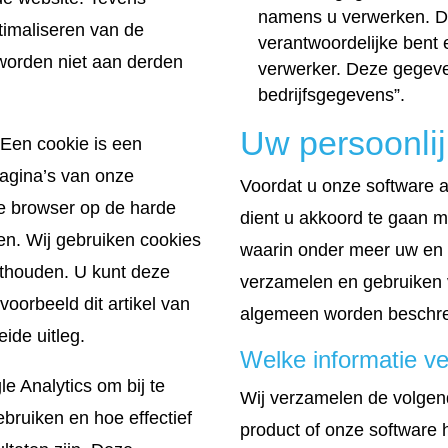
namens u verwerken. Di
timaliseren van de
verantwoordelijke bent 
worden niet aan derden
verwerker. Deze gegeve
bedrijfsgegevens”.
Uw persoonli
 Een cookie is een
pagina’s van onze
Voordat u onze software a
e browser op de harde
dient u akkoord te gaan 
en. Wij gebruiken cookies
waarin onder meer uw en o
nthouden. U kunt deze
verzamelen en gebruiken
voorbeeld dit artikel van
algemeen worden beschr
ide uitleg.
Welke informatie v
e Analytics om bij te
Wij verzamelen de volgen
bruiken en hoe effectief
product of onze software 