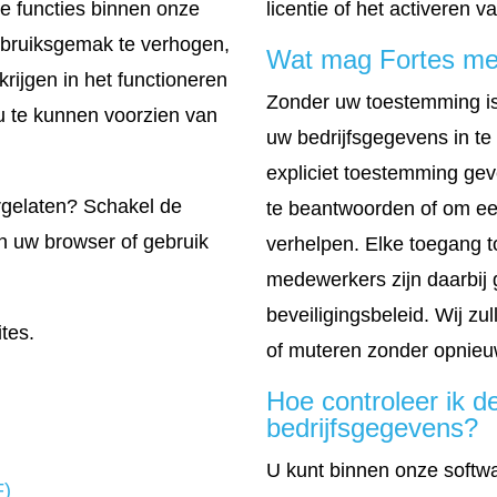
licentie of het activeren
e functies binnen onze
gebruiksgemak te verhogen,
Wat mag Fortes met
krijgen in het functioneren
Zonder uw toestemming i
u te kunnen voorzien van
uw bedrijfsgegevens in te 
expliciet toestemming ge
ergelaten? Schakel de
te beantwoorden of om een
van uw browser of gebruik
verhelpen. Elke toegang 
medewerkers zijn daarbij
beveiligingsbeleid. Wij zu
tes.
of muteren zonder opnieu
Hoe controleer ik d
bedrijfsgegevens?
U kunt binnen onze softw
F)