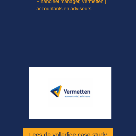
Financieel manager
,
Vermetten |
accountants en adviseurs
Lees de volledige case study