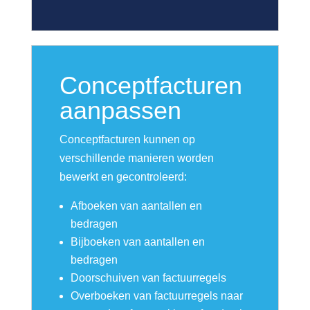
Conceptfacturen
aanpassen
Conceptfacturen kunnen op
verschillende manieren worden
bewerkt en gecontroleerd:
Afboeken van aantallen en
bedragen
Bijboeken van aantallen en
bedragen
Doorschuiven van factuurregels
Overboeken van factuurregels naar