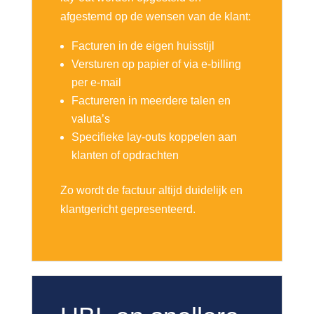
afgestemd op de wensen van de klant:
Facturen in de eigen huisstijl
Versturen op papier of via e-billing
per e-mail
Factureren in meerdere talen en
valuta’s
Specifieke lay-outs koppelen aan
klanten of opdrachten
Zo wordt de factuur altijd duidelijk en
klantgericht gepresenteerd.