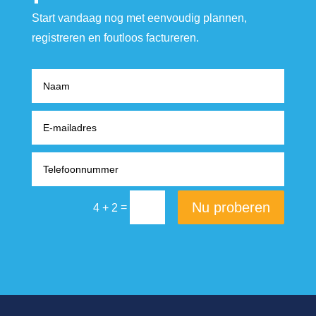
Start vandaag nog met eenvoudig plannen,
registreren en foutloos factureren.
Nu proberen
=
4 + 2