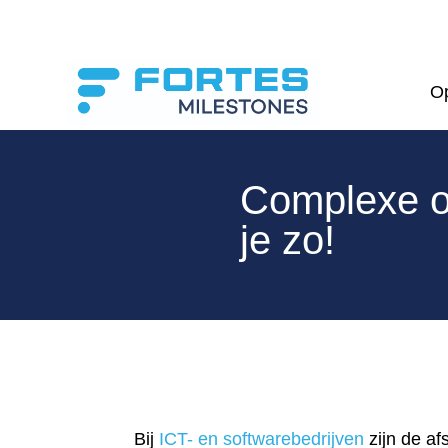
Op
Complexe op
je zo!
Bij
ICT- en softwarebedrijven
zijn de af