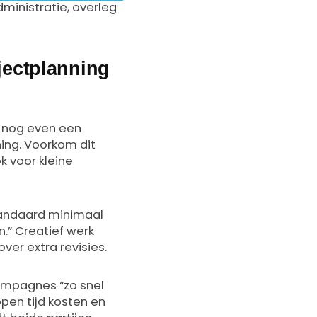
dministratie, overleg
ojectplanning
e nog even een
ning. Voorkom dit
k voor kleine
tandaard minimaal
n.” Creatief werk
er extra revisies.
campagnes “zo snel
ppen tijd kosten en