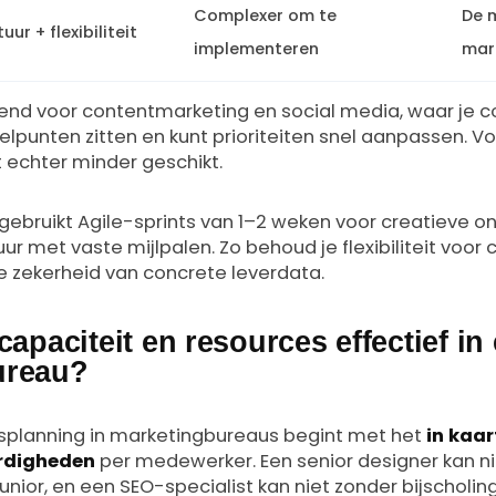
Complexer om te
De 
uur + flexibiliteit
implementeren
mar
end voor contentmarketing en social media, waar je c
knelpunten zitten en kunt prioriteiten snel aanpassen
t echter minder geschikt.
ebruikt Agile-sprints van 1–2 weken voor creatieve on
r met vaste mijlpalen. Zo behoud je flexibiliteit voor c
e zekerheid van concrete leverdata.
capaciteit en resources effectief in
ureau?
tsplanning in marketingbureaus begint met het
in kaa
ardigheden
per medewerker. Een senior designer kan 
nior, en een SEO-specialist kan niet zonder bijscholin