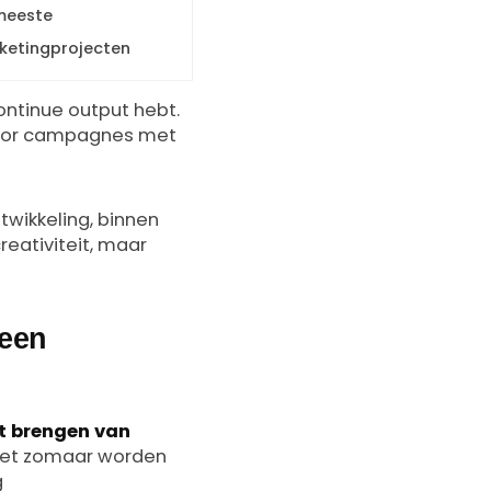
meeste
ketingprojecten
ontinue output hebt.
. Voor campagnes met
twikkeling, binnen
reativiteit, maar
 een
rt brengen van
niet zomaar worden
g