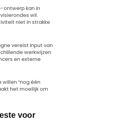
o-ontwerp kan in
isierondes wil.
viteit niet in strakke
gne vereist input van
schillende werkwijzen
ncers en externe
e willen “nog één
aakt het moeilijk om
este voor