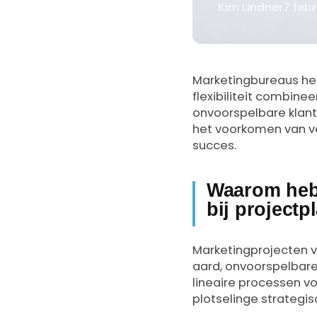
Kim Lindner
7 feb
Door
Marketingbureaus he
flexibiliteit combine
onvoorspelbare klant
het voorkomen van ve
succes.
Waarom hebb
bij project
Marketingprojecten v
aard, onvoorspelbare
lineaire processen vo
plotselinge strategis