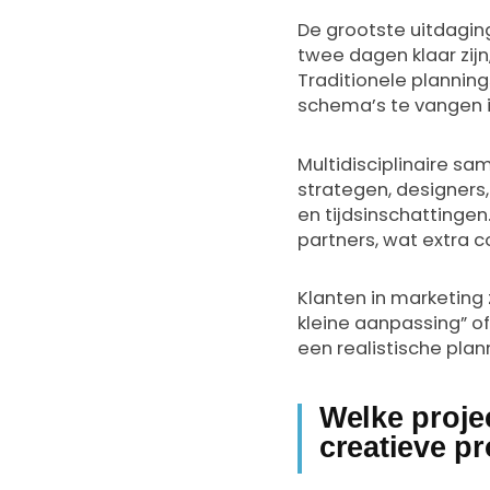
De grootste uitdaging
twee dagen klaar zij
Traditionele plannings
schema’s te vangen i
Multidisciplinaire s
strategen, designers,
en tijdsinschattinge
partners, wat extra c
Klanten in marketing 
kleine aanpassing” of
een realistische pla
Welke proje
creatieve p