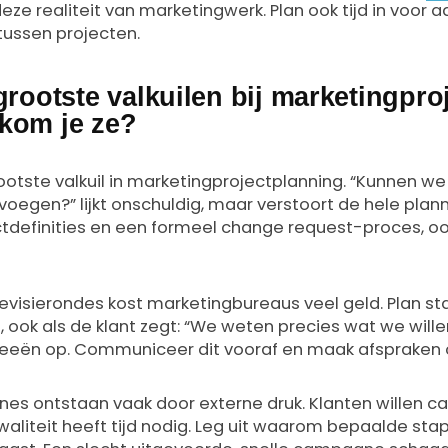
ze realiteit van marketingwerk. Plan ook tijd in voor a
tussen projecten.
grootste valkuilen bij marketingpr
kom je ze?
ootste valkuil in marketingprojectplanning. “Kunnen w
oegen?” lijkt onschuldig, maar verstoort de hele plan
ctdefinities en een formeel change request-proces, oo
evisierondes kost marketingbureaus veel geld. Plan s
, ook als de klant zegt: “We weten precies wat we wille
ideeën op. Communiceer dit vooraf en maak afspraken ov
ines ontstaan vaak door externe druk. Klanten willen 
kwaliteit heeft tijd nodig. Leg uit waarom bepaalde sta