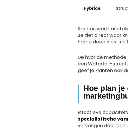
Hybride
Struct
Kanban werkt uitstek
Je ziet direct waar 
harde deadlines is di
De hybride methode g
een Waterfall-structuu
geef je klanten ook d
Hoe plan je 
marketingb
Effectieve capacitei
specialistische va
vervangen door een ju