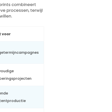
prints combineert
eve processen, terwijl
illen.
t voor
getermijncampagnes
voudige
voeringsprojecten
ende
tentproductie