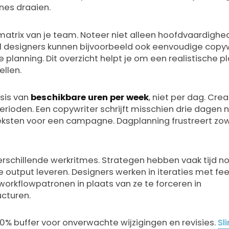
es draaien.
smatrix van je team. Noteer niet alleen hoofdvaardigh
eel designers kunnen bijvoorbeeld ook eenvoudige copyw
j de planning. Dit overzicht helpt je om een realistische
ellen.
asis van
beschikbare uren per week
, niet per dag. Crea
rioden. Een copywriter schrijft misschien drie dagen 
teksten voor een campagne. Dagplanning frustreert z
rschillende werkritmes. Strategen hebben vaak tijd n
e output leveren. Designers werken in iteraties met
 workflowpatronen in plaats van ze te forceren in
cturen.
0% buffer voor onverwachte wijzigingen en revisies.
Sl