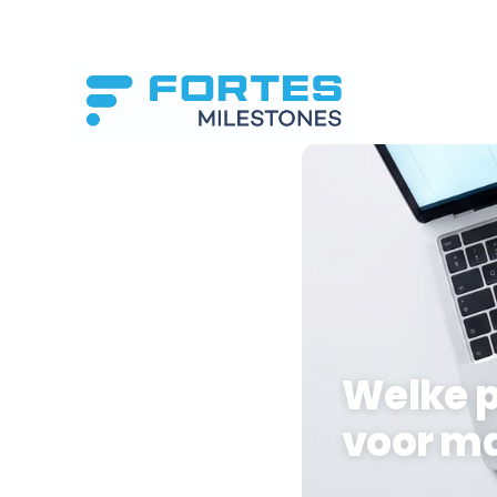
Welke p
voor ma