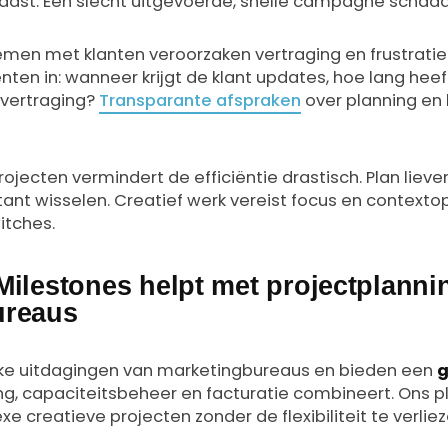
haast. Een slecht uitgevoerde, snelle campagne schaadt
n met klanten veroorzaken vertraging en frustratie. 
 in: wanneer krijgt de klant updates, hoe lang heeft
 vertraging?
Transparante afspraken
over planning en
ojecten vermindert de efficiëntie drastisch. Plan liever
tant wisselen. Creatief werk vereist focus en context
itches.
Milestones helpt met projectplanni
ureaus
eke uitdagingen van marketingbureaus en bieden een
g
ng, capaciteitsbeheer en facturatie combineert. Ons pl
 creatieve projecten zonder de flexibiliteit te verlie