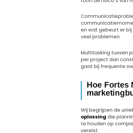
toon de risico’s van 
Communicatieprobleme
communicatiemomenten
en wat gebeurt er bij
veel problemen.
Multitasking tussen pr
per project dan cons
gaat bij frequente sw
Hoe Fortes 
marketingb
Wij begrijpen de uni
oplossing
die planni
te houden op complexe
vereist.