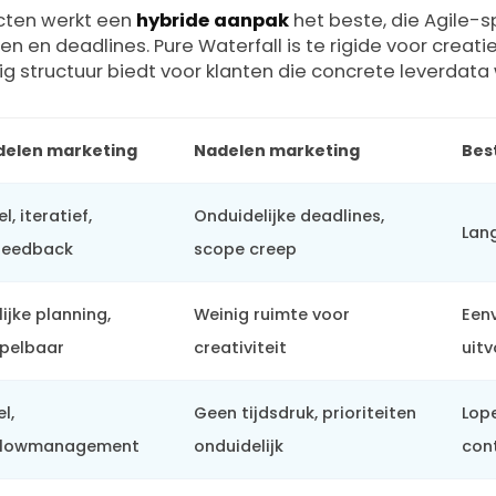
cten werkt een
hybride aanpak
het beste, die Agile-s
en en deadlines. Pure Waterfall is te rigide voor creati
ig structuur biedt voor klanten die concrete leverdata w
delen marketing
Nadelen marketing
Bes
el, iteratief,
Onduidelijke deadlines,
Lan
feedback
scope creep
ijke planning,
Weinig ruimte voor
Een
pelbaar
creativiteit
uit
l,
Geen tijdsdruk, prioriteiten
Lop
flowmanagement
onduidelijk
con