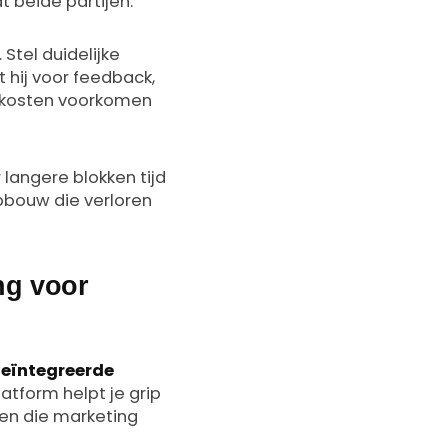
 beide partijen.
Stel duidelijke
 hij voor feedback,
 kosten voorkomen
 langere blokken tijd
opbouw die verloren
ng voor
eïntegreerde
atform helpt je grip
zen die marketing