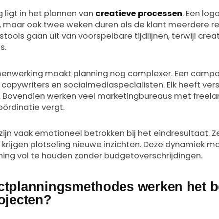
 ligt in het plannen van
creatieve processen
. Een log
n, maar ook twee weken duren als de klant meerdere rev
tools gaan uit van voorspelbare tijdlijnen, terwijl creati
s.
amenwerking maakt planning nog complexer. Een campa
 copywriters en socialmediaspecialisten. Elk heeft ver
n. Bovendien werken veel marketingbureaus met freela
oördinatie vergt.
zijn vaak emotioneel betrokken bij het eindresultaat. Z
 krijgen plotseling nieuwe inzichten. Deze dynamiek m
nning vol te houden zonder budgetoverschrijdingen.
ctplanningsmethodes werken het b
rojecten?