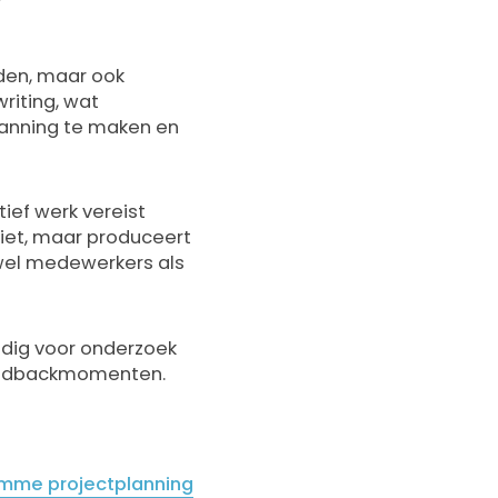
eden, maar ook
riting, wat
 planning te maken en
tief werk vereist
niet, maar produceert
owel medewerkers als
odig voor onderzoek
 feedbackmomenten.
imme projectplanning