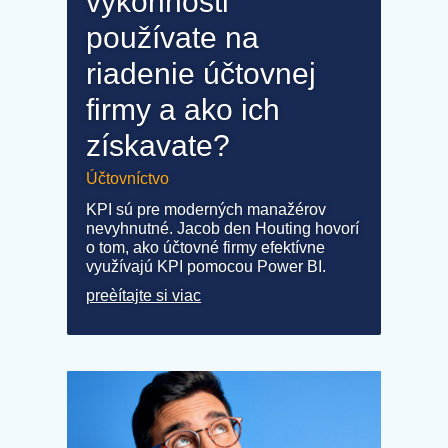
výkonnosti
používate na
riadenie účtovnej
firmy a ako ich
získavate?
Účtovníctvo
KPI sú pre moderných manažérov
nevyhnutné. Jacob den Houting hovorí
o tom, ako účtovné firmy efektívne
využívajú KPI pomocou Power BI.
preèítajte si viac