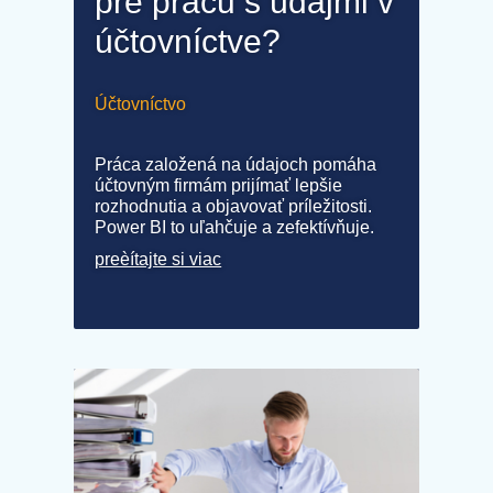
pre prácu s údajmi v
účtovníctve?
Účtovníctvo
Práca založená na údajoch pomáha
účtovným firmám prijímať lepšie
rozhodnutia a objavovať príležitosti.
Power BI to uľahčuje a zefektívňuje.
preèítajte si viac