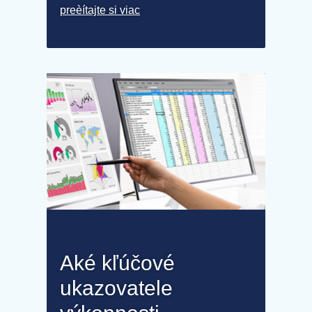
preèítajte si viac
Aké kľúčové
ukazovatele