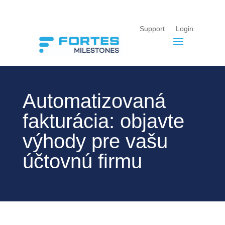
Support
Login
Automatizovaná
fakturácia: objavte
výhody pre vašu
účtovnú firmu