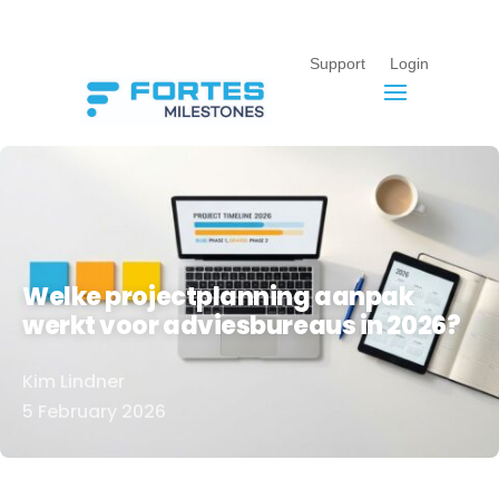
Support
Login
Welke projectplanning aanpak
werkt voor adviesbureaus in 2026?
Kim Lindner
Door
5 February 2026