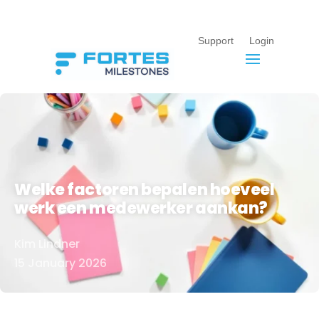
Support
Login
Welke factoren bepalen hoeveel
werk een medewerker aankan?
Kim Lindner
Door
15 January 2026