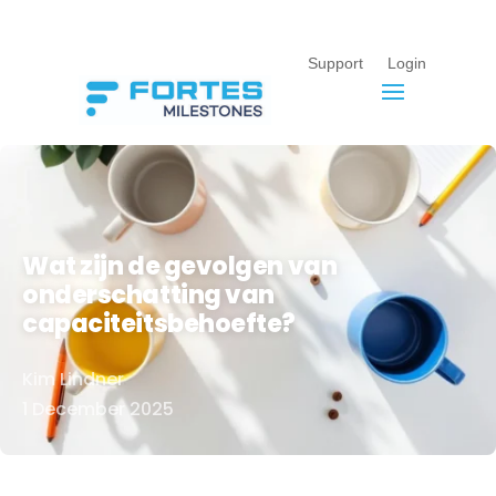
Support
Login
Wat zijn de gevolgen van
onderschatting van
capaciteitsbehoefte?
Kim Lindner
Door
1 December 2025