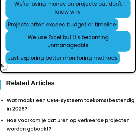
We're losing money on projects but don't
know why
Projects often exceed budget or timeline
Name
We use Excel but it's becoming
unmanageable
Email
Just exploring better monitoring methods
Phone (optional)
Related Articles
Wat maakt een CRM-systeem toekomstbestendig
Get Expert Guidance
in 2026?
Hoe voorkom je dat uren op verkeerde projecten
worden geboekt?