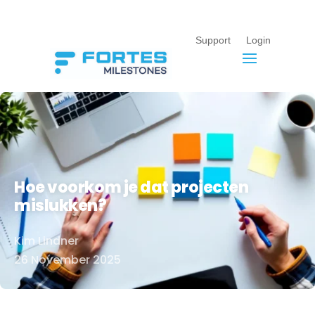
Support
Login
Hoe voorkom je dat projecten
mislukken?
Kim Lindner
Door
26 November 2025