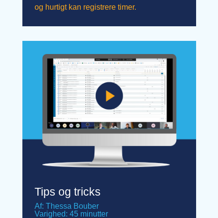
og hurtigt kan registrere timer.
Tips og tricks
Af: Thessa Bouber
Varighed: 45 minutter