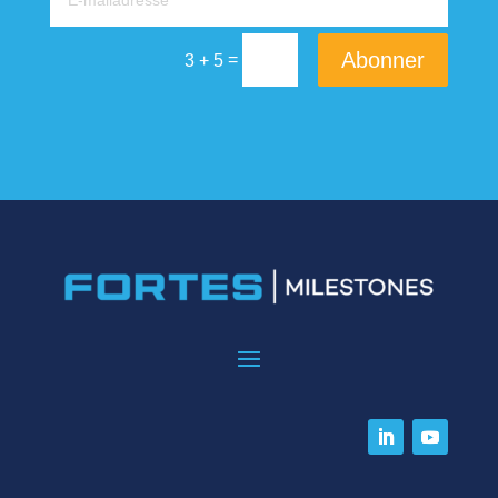
Abonner
=
3 + 5