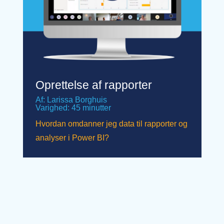
Oprettelse af rapporter
Af: Larissa Borghuis
Varighed: 45 minutter
Hvordan omdanner jeg data til rapporter og
analyser i Power BI?