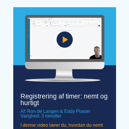
Registrering af timer: nemt og
hurtigt
Af: Ron de Langen & Eddy Plasier
Varighed: 3 minutter
I denne video lærer du, hvordan du nemt